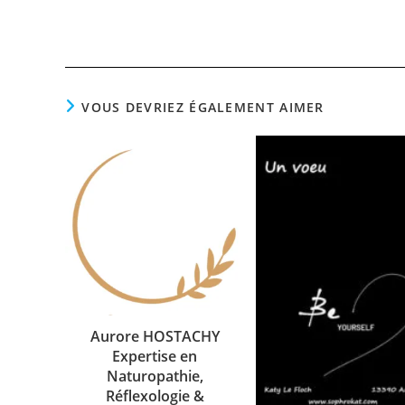
username
to
to
comment
comment
VOUS DEVRIEZ ÉGALEMENT AIMER
Aurore HOSTACHY
Expertise en
Naturopathie,
Réflexologie &