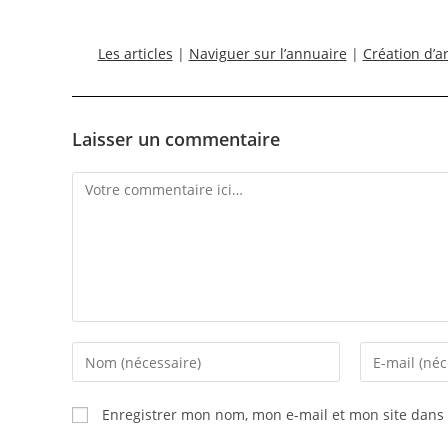
Les articles
|
Naviguer sur l’annuaire
|
Création d’ar
Laisser un commentaire
Comment
Enter
Enter
your
your
name
email
Enregistrer mon nom, mon e-mail et mon site dans
or
address