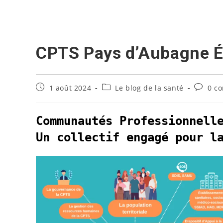
Skip
to
content
CPTS Pays d’Aubagne É
Publication
Post
Commen
1 août 2024
Le blog de la santé
0 c
publiée :
category:
de
la
publicat
Communautés Professionnell
Un collectif engagé pour l