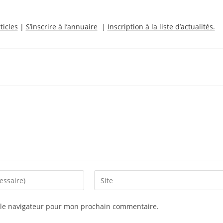
ticles
|
S’inscrire à l’annuaire
|
Inscription à la liste d’actualités.
Saisir
l’URL
de
 le navigateur pour mon prochain commentaire.
votre