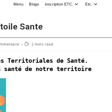
Menu
Blogs
inscription ETC.
Etc.
toile Sante
taires
Temps
ommentaire
2 mins read
de
lecture :
ion :
es Territoriales de Santé.
a santé de notre territoire