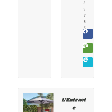
3
3
7
8
5
L’Entract
e