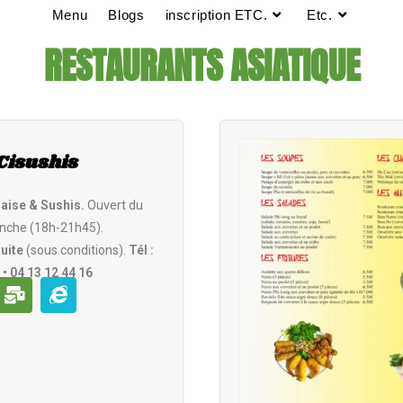
Menu
Blogs
inscription ETC.
Etc.
RESTAURANTS ASIATIQUE
Cisushis
aise & Sushis.
Ouvert du
nche (18h-21h45).
uite
(sous conditions).
Tél :
 • 04 13 12 44 16