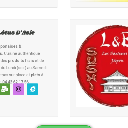
Lôtus D’Asie
aponaises &
s.
Cuisine authentique
 des
produits frais
et de
t du Lundi (soir) au Samedi
Repas sur place et
plats à
 : 04 42 62 17 56