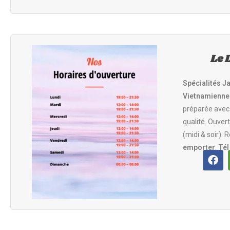
Le 
Spécialités J
Vietnamienne
préparée avec
qualité. Ouver
(midi & soir). 
emporter
.
Tél