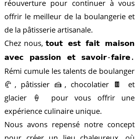
réouverture pour continuer à vous
offrir le meilleur de la boulangerie et
de la pâtisserie artisanale.
Chez nous,
𝘁𝗼𝘂𝘁 𝗲𝘀𝘁 𝗳𝗮𝗶𝘁 𝗺𝗮𝗶𝘀𝗼𝗻
𝗮𝘃𝗲𝗰 𝗽𝗮𝘀𝘀𝗶𝗼𝗻 𝗲𝘁 𝘀𝗮𝘃𝗼𝗶𝗿-𝗳𝗮𝗶𝗿𝗲.
Rémi cumule les talents de boulanger
🥐, pâtissier 🍰, chocolatier 🍫 et
glacier 🍦 pour vous offrir une
expérience culinaire unique.
Nous avons repensé notre concept
pour créer un lieu chaleureux, où