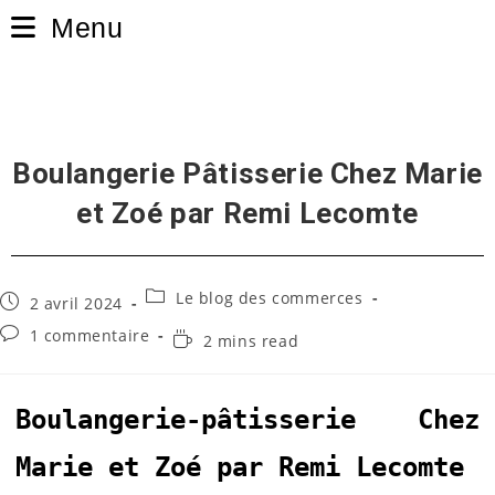
Skip
Menu
to
content
Boulangerie Pâtisserie Chez Marie
et Zoé par Remi Lecomte
Post
Le blog des commerces
Publication
2 avril 2024
category:
publiée :
Commentaires
1 commentaire
Temps
2 mins read
de
de
la
lecture :
publication :
Boulangerie-pâtisserie Chez
Marie et Zoé par Remi Lecomte