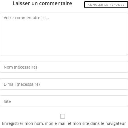
Laisser un commentaire
ANNULER LA RÉPONSE
Comment
Enter
your
name
Enter
or
your
username
email
Saisir
to
address
l’URL
comment
to
de
comment
votre
Enregistrer mon nom, mon e-mail et mon site dans le navigateur
site