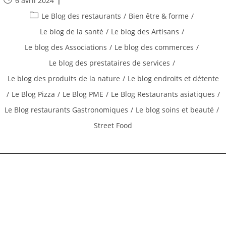
6 avril 2024
Restaurateurs
publiée :
Post
Prestataires
Le Blog des restaurants
/
Bien être & forme
/
De
category:
Services
Le blog de la santé
/
Le blog des Artisans
/
Le blog des Associations
/
Le blog des commerces
/
Le blog des prestataires de services
/
Le blog des produits de la nature
/
Le blog endroits et détente
/
Le Blog Pizza
/
Le Blog PME
/
Le Blog Restaurants asiatiques
/
Le Blog restaurants Gastronomiques
/
Le blog soins et beauté
/
Street Food