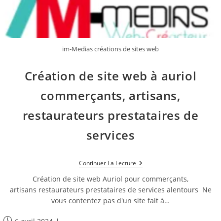
im-Medias créations de sites web
Création de site web à auriol
commerçants, artisans,
restaurateurs prestataires de
services
Création
Continuer La Lecture
De
Site
Création de site web Auriol pour commerçants,
Web
artisans restaurateurs prestataires de services alentours Ne
À
vous contentez pas d'un site fait à…
Auriol
Commerçants,
Artisans,
Publication