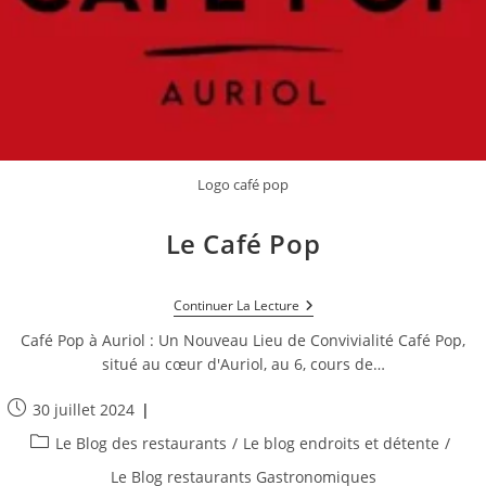
Logo café pop
Le Café Pop
Le
Continuer La Lecture
Café
Pop
Café Pop à Auriol : Un Nouveau Lieu de Convivialité Café Pop,
situé au cœur d'Auriol, au 6, cours de…
Publication
30 juillet 2024
publiée :
Post
Le Blog des restaurants
/
Le blog endroits et détente
/
category:
Le Blog restaurants Gastronomiques