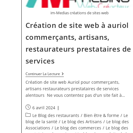
im-Medias créations de sites web
Création de site web à auriol
commerçants, artisans,
restaurateurs prestataires de
services
Création
Continuer La Lecture
De
Création de site web Auriol pour commerçants,
Site
Web
artisans restaurateurs prestataires de services
À
alentours Ne vous contentez pas d'un site fait à…
Auriol
Commerçants,
Artisans,
Publication
6 avril 2024
Restaurateurs
publiée :
Post
Le Blog des restaurants
/
Bien être & forme
/
Le
Prestataires
De
category:
blog de la santé
/
Le blog des Artisans
/
Le blog des
Services
Associations
/
Le blog des commerces
/
Le blog des