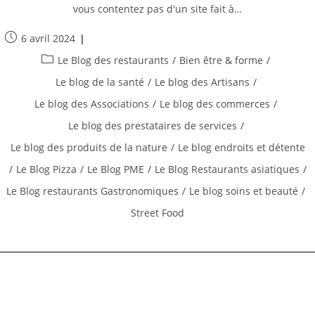
À
vous contentez pas d'un site fait à…
Auriol
Commerçants,
Artisans,
Publication
6 avril 2024
Restaurateurs
publiée :
Post
Prestataires
Le Blog des restaurants
/
Bien être & forme
/
De
category:
Services
Le blog de la santé
/
Le blog des Artisans
/
Le blog des Associations
/
Le blog des commerces
/
Le blog des prestataires de services
/
Le blog des produits de la nature
/
Le blog endroits et détente
/
Le Blog Pizza
/
Le Blog PME
/
Le Blog Restaurants asiatiques
/
Le Blog restaurants Gastronomiques
/
Le blog soins et beauté
/
Street Food