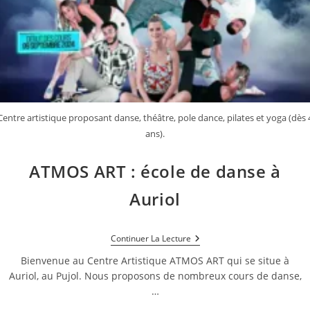
Centre artistique proposant danse, théâtre, pole dance, pilates et yoga (dès 
ans).
ATMOS ART : école de danse à
Auriol
ATMOS
Continuer La Lecture
ART
:
Bienvenue au Centre Artistique ATMOS ART qui se situe à
École
Auriol, au Pujol. Nous proposons de nombreux cours de danse,
De
…
Danse
À