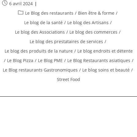
Artisans,
Publication
6 avril 2024
Restaurateurs
publiée :
Post
Prestataires
Le Blog des restaurants
/
Bien être & forme
/
De
category:
Services
Le blog de la santé
/
Le blog des Artisans
/
Le blog des Associations
/
Le blog des commerces
/
Le blog des prestataires de services
/
Le blog des produits de la nature
/
Le blog endroits et détente
/
Le Blog Pizza
/
Le Blog PME
/
Le Blog Restaurants asiatiques
/
Le Blog restaurants Gastronomiques
/
Le blog soins et beauté
/
Street Food