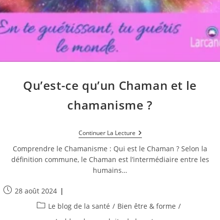
Qu’est-ce qu’un Chaman et le
chamanisme ?
Qu’est-
Continuer La Lecture
Ce
Qu’un
Comprendre le Chamanisme : Qui est le Chaman ? Selon la
Chaman
définition commune, le Chaman est l’intermédiaire entre les
Et
humains…
Le
Chamanisme
?
Publication
28 août 2024
publiée :
Post
Le blog de la santé
/
Bien être & forme
/
category: