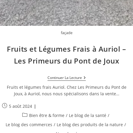
façade
Fruits et Légumes Frais à Auriol –
Les Primeurs du Pont de Joux
Fruits
Continuer La Lecture
Et
Légumes
Fruits et légumes frais Auriol. Chez Les Primeurs du Pont de
Frais
Joux, à Auriol, nous nous spécialisons dans la vente…
À
Auriol
Publication
–
5 août 2024
Les
publiée :
Post
Bien être & forme
/
Le blog de la santé
/
Primeurs
category:
Du
Le blog des commerces
/
Le blog des produits de la nature
/
Pont
De