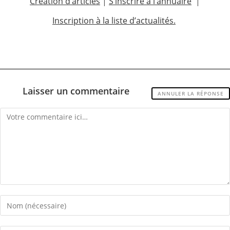
Création d’articles
|
S’inscrire à l’annuaire
|
Inscription à la liste d’actualités.
Laisser un commentaire
ANNULER LA RÉPONSE
Comment
Enter
your
name