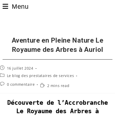
Skip
Menu
to
content
Aventure en Pleine Nature Le
Royaume des Arbres à Auriol
Publication
16 juillet 2024
publiée :
Post
Le blog des prestataires de services
category:
Commentaires
0 commentaire
Temps
2 mins read
de
de
la
lecture :
publication :
Découverte de l’Accrobranche
Le Royaume des Arbres à