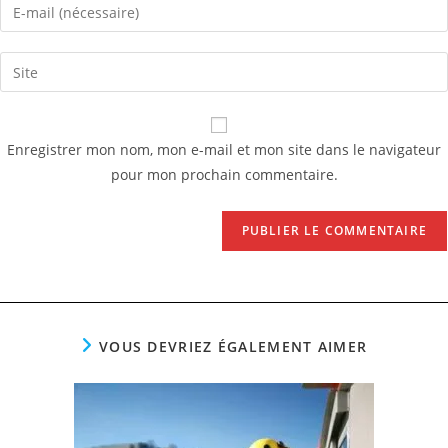
Enter
or
your
username
email
Saisir
to
address
l’URL
comment
to
de
comment
votre
Enregistrer mon nom, mon e-mail et mon site dans le navigateur
site
pour mon prochain commentaire.
(facultatif)
VOUS DEVRIEZ ÉGALEMENT AIMER