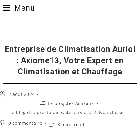
Skip
Menu
to
content
Entreprise de Climatisation Auriol
: Axiome13, Votre Expert en
Climatisation et Chauffage
Publication
2 août 2024
publiée :
Post
Le blog des Artisans
/
category:
Le blog des prestataires de services
/
Non classé
Commentaires
0 commentaire
Temps
3 mins read
de
de
la
lecture :
publication :