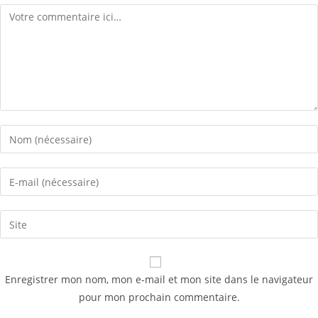
Comment
Enter
your
name
Enter
or
your
username
email
Saisir
to
address
l’URL
comment
to
de
comment
votre
Enregistrer mon nom, mon e-mail et mon site dans le navigateur
site
pour mon prochain commentaire.
(facultatif)