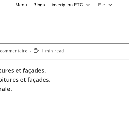
Menu
Blogs
inscription ETC.
Etc.
entaires
Temps
 commentaire
1 min read
de
lecture :
cation :
tures et façades.
toitures et façades.
nale.