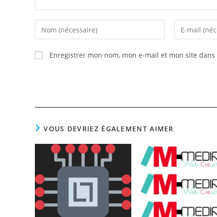
Enter
Enter
your
your
name
email
Enregistrer mon nom, mon e-mail et mon site dans
or
address
username
to
to
comment
comment
VOUS DEVRIEZ ÉGALEMENT AIMER