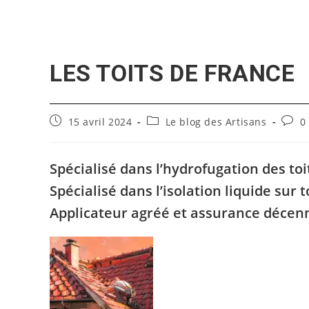
Skip
to
content
LES TOITS DE FRANCE
Publication
Post
Comm
15 avril 2024
Le blog des Artisans
0
publiée :
category:
de
la
publi
Spécialisé dans l’hydrofugation des toi
Spécialisé dans l’isolation liquide sur 
Applicateur agréé et assurance décen