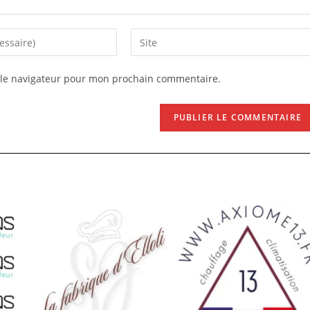
Saisir
l’URL
de
 le navigateur pour mon prochain commentaire.
votre
site
(facultatif)